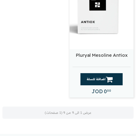
Pluryal Mesoline Antiox
اضافة للسلة
JOD
0
00
عرض 1 الى 9 من 9 (1 صفحات)