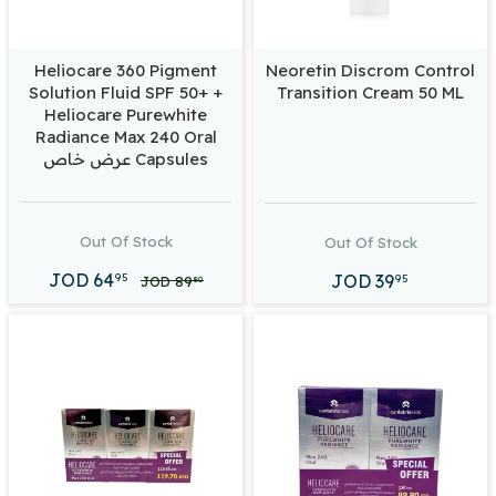
Heliocare 360 Pigment
Neoretin Discrom Control
Solution Fluid SPF 50+ +
Transition Cream 50 ML
Heliocare Purewhite
Radiance Max 240 Oral
Capsules عرض خاص
Out Of Stock
Out Of Stock
JOD
64
JOD
39
95
95
JOD
89
80