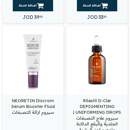
اضافة للسلة
اضافة للسلة
JOD
39
JOD
33
95
85
NEORETIN Discrom
Rilastil D-Clar
Serum Booster Fluid
DEPIGMENTING
UNIFORMING DROPS |
سيروم ازالة التصبغات
سيروم علاج التصبغات
الجلدية والبقع الداكنة
وتوحيد لون البشرة