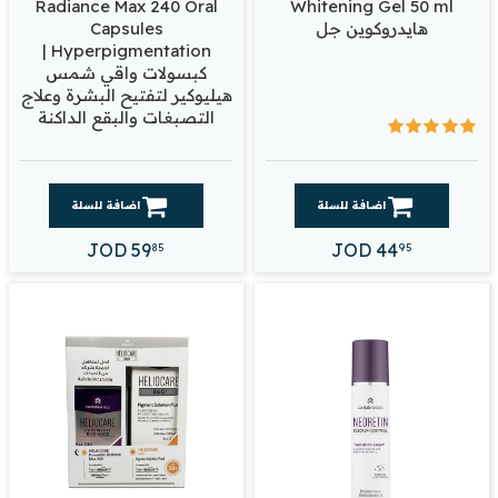
Radiance Max 240 Oral
Whitening Gel 50 ml
هايدروكوين جل
Capsules
Hyperpigmentation |
كبسولات واقي شمس
هيليوكير لتفتيح البشرة وعلاج
التصبغات والبقع الداكنة
اضافة للسلة
اضافة للسلة
JOD
59
JOD
44
85
95