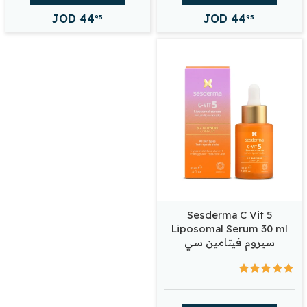
JOD
44
JOD
44
95
95
Sesderma C Vit 5
Liposomal Serum 30 ml
سيروم فيتامين سي