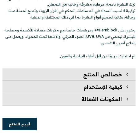
ترك البشرة ناعمة، مرطبة، مشرقة وخالية من اللمعان.
تركيبة لا تسبب انسداد في المسامات, تتحكم في إفراز الزيوت وتمنح لمسة مات
وجافة، مثالية لجميع أنواع البشرة بما في ذلك المختلطة والدهنية.
يحتوي على Fernblock®+ ومرشحات خاصة مع مكونات مضادة للأكسدة ومصلحة
للبشرة، ليحمي من UVB، UVA، الضوء المرئي، والأشعة تحت الحمراء، ويعمل على
إصلاح أضرار الشمس.
تم اختباره سريريًا من قبل أطباء الجلدية والعيون.
خصائص المنتج
كيفية الإستخدام
المكونات الفعالة
قييم المنتج