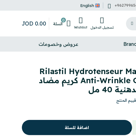
+96279965
English
0
JOD
0
.
00
السلة
تسجيل الدخول
Wishlist
Bran
عروض وخصومات
Rilastil Hydrotenseur Ma
Anti-Wrinkle Gel-Cream 40 ml كريم مضاد
ة 40 مل
قييم المنتج
اضافة للسلة