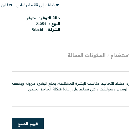
إضافه إلى قائمة رغباتي
قارن ه
حالة التوفر :
متوفر
النوع :
21054
الشركة :
Rilastil
إستخدام
المكونات الفعالة
بشرة، مضاد للتجاعيد، مناسب للبشرة المختلطة: يمنح البشرة مرونة ويخفف
 لوبيول وميوليفت والتي تساعد على إعادة هيكلة الحاجز الجلدي،
قييم المنتج