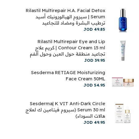
Rilastil Multirepair H.A. Facial Detox
Serum | سيروم الهيالورونيك أسيد
ترطيب البشرة ومضاد للتجاعيد
JOD
49
.
85
Rilastil Multirepair Eye and Lip
Contour Cream 15 ml | كريم علاج
تجاعيد منطقة حول العين وحول الفم
JOD
39
.
95
Sesderma RETIAGE Moisturizing
Face Cream 50ML
JOD
54
.
95
Sesderma| K VIT Anti-Dark Circle
Serum 30 ml (سيروم فيتامين ك لعلاج
هالات السوداء)
JOD
49
.
95