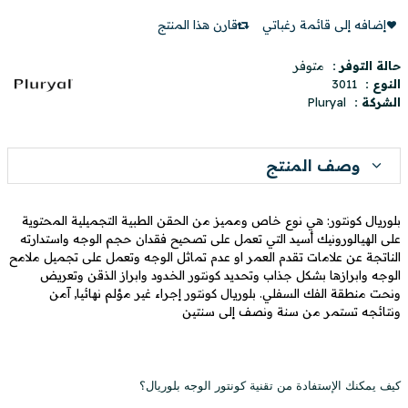
إضافه إلى قائمة رغباتي
قارن هذا المنتج
حالة التوفر :
متوفر
النوع :
3011
الشركة :
Pluryal
وصف المنتج
بلوريال كونتور: هي نوع خاص ومميز من الحقن الطبية التجميلية المحتوية
على الهيالورونيك أسيد التي تعمل على تصحيح فقدان حجم الوجه واستدارته
الناتجة عن علامات تقدم العمر او عدم تماثل الوجه وتعمل على تجميل ملامح
الوجه وابرازها بشكل جذاب وتحديد كونتور الخدود وابراز الذقن وتعريض
ونحت منطقة الفك السفلي. بلوريال كونتور إجراء غير مؤلم نهائيا, آمن
ونتائجه تستمر من سنة ونصف إلى سنتين
كيف يمكنك الإستفادة من تقنية كونتور الوجه بلوريال؟