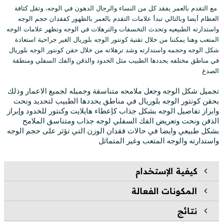
مع التقدم بالعمر يفقد كل من النساء والرجال الدهون في الوجه، وتقل كثافة
العظام أيضا وبالتالي تبدأ علامات التقدم بالعمر بالظهور كفقدان حجم الوجه
واستدارته الطبيعيه وتحدث التخسفات والترهلات في الوجه وتظهر علامات الوجه
المتعب وهنا يمكننا من خلال تقنية كونتور الوجه بلوريال الغير جراحية استعادة
شكل الوجه وحجمه واستدارته وشد ترهلاته من خلال حقن كونتور الوجه بلوريال
في مناطق مختلفه يحددها الطبيب مثل الخدود والذقن والفك السفلي ومنطقة
الصدغ
تجميل شكل الوجه وجعل ملامحه متناسقة وجميله لجميع الاعمار وذلك
بحقن كونتور الوجه بلوريال في مناطق يحددها الطبيب لتحديد ونحت
وابراز تفاصيل الوجه بشكل جذاب كإعطاء هايلايت وكنتور للخدود وإبراز
الذقن ونحت وتعريض الفك السفلي لوجه جذاب ومتناسق الملامح
بشكل طبيعي وايضا في حالات فقدان الوزن التي تؤثر على حجم الوجه
واستدارته والوجه المتعب وغير المتماثل
كيفية الإستخدام
المكونات الفعالة
نتائج