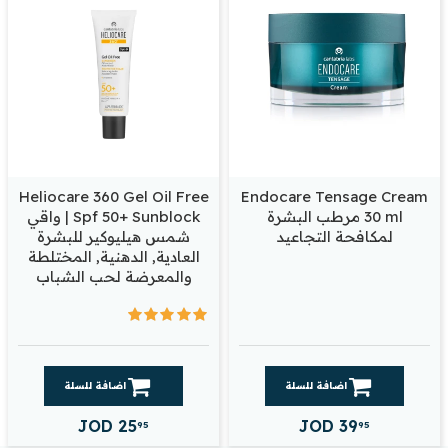
Heliocare 360 Gel Oil Free
Endocare Tensage Cream
30 ml مرطب البشرة
Spf 50+ Sunblock | واقي
لمكافحة التجاعيد
شمس هيليوكير للبشرة
العادية, الدهنية, المختلطة
والمعرضة لحب الشباب
اضافة للسلة
اضافة للسلة
JOD
25
JOD
39
95
95