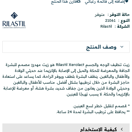
إضافه إلى قائمة رغباتي
قارن هذا المنتج
حالة التوفر :
متوفر
النوع :
21061
الشركة :
Rilastil
وصف المنتج
زيت تنظيف الوجه والجسم Rilastil Xerolact هو زيت مهدئ مصمم للبشرة
الجافة والمعرضة للحكة والميل إلى الإصابة بالإكزيما عند حديثي الولادة
والأطفال والبالغين. ينظف البشرة بلطف ويوفر الراحة، كما يساعد على استعادة
حاجز البشرة من خلال ترطيبها بشكل أفضل. مناسب للأطفال والبالغين
وحديثي الولادة الذين يعانون من جفاف شديد، بشرة هشة، أو معرضة للإصابة
بالإكزيما والحكة. لا يسبب تهيجًا للعينين.
* مُصمم لتقليل خطر لسع العينين.
** يحافظ على ترطيب البشرة لمدة 24 ساعة.
كيفية الإستخدام