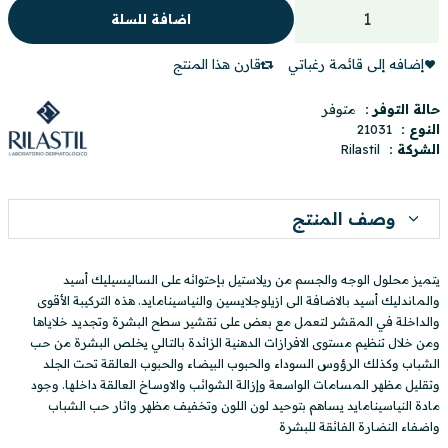
اضافة للسلة
إضافه إلى قائمة رغباتي
قارن هذا المنتج
حالة التوفر :
متوفر
النوع :
21031
الشركة :
Rilastil
وصف المنتج
يتميز محلول الوجه والجسم من ريلاستيل بإحتوائه على الساليسيليك أسيد
والماندليك أسيد بالاضافة الى ازيلوجلايسين والنياسينامايد. هذه التركيبة الأقوى
والداخلة في المقشر لتعمل مع بعض على تقشير سطح البشرة وتجديد خلاياها
ومن خلال تنظيم مستوى الافرازات الدهنية الزائدة بالتالي يخلص البشرة من حب
الشباب وكذلك الرؤوس السوداء والحبوب البيضاء والحبوب العالقة تحت الجلد
وتقليل مظهر المسامات الواسعة وإزالة الشوائب والاوساخ العالقة داخلها. وجود
مادة النياسينامايد يساهم بتوحيد لون اللون وتخفيف مظهر واثار حب الشباب
واضفاء النضارة الفائقة للبشرة