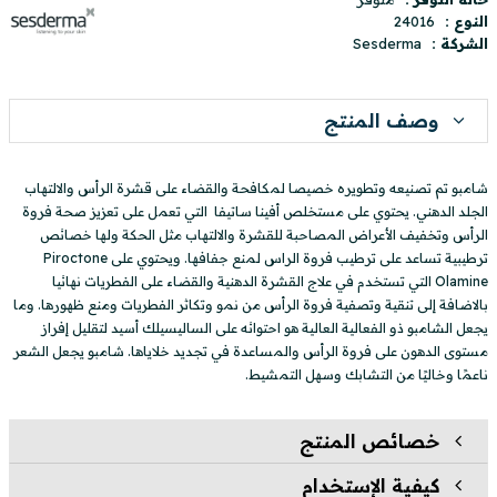
النوع :
24016
الشركة :
Sesderma
وصف المنتج
شامبو تم تصنيعه وتطويره خصيصا لمكافحة والقضاء على قشرة الرأس والالتهاب
الجلد الدهني. يحتوي على مستخلص أفينا ساتيفا التي تعمل على تعزيز صحة فروة
الرأس وتخفيف الأعراض المصاحبة للقشرة والالتهاب مثل الحكة ولها خصائص
ترطيبية تساعد على ترطيب فروة الراس لمنع جفافها. ويحتوي على Piroctone
Olamine التي تستخدم في علاج القشرة الدهنية والقضاء على الفطريات نهائيا
بالاضافة إلى تنقية وتصفية فروة الرأس من نمو وتكاثر الفطريات ومنع ظهورها. وما
يجعل الشامبو ذو الفعالية العالية هو احتوائه على الساليسيلك أسيد لتقليل إفراز
مستوى الدهون على فروة الرأس والمساعدة في تجديد خلاياها. شامبو يجعل الشعر
ناعمًا وخاليًا من التشابك وسهل التمشيط.
خصائص المنتج
كيفية الإستخدام