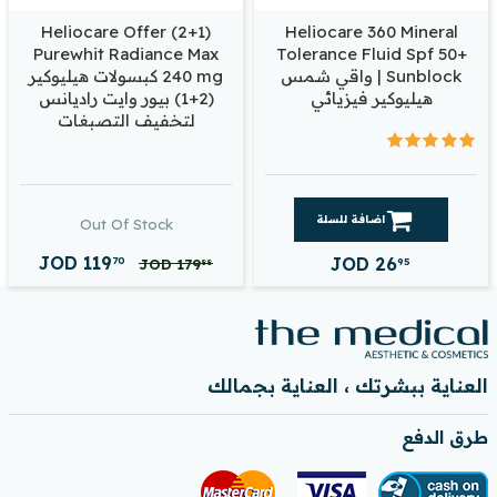
Heliocare Offer (2+1)
Heliocare 360 Mineral
Purewhit Radiance Max
Tolerance Fluid Spf 50+
Sunblock | واقي شمس
240 mg كبسولات هيليوكير
هيليوكير فيزيائي
(2+1) بيور وايت راديانس
لتخفيف التصبغات
اضافة للسلة
Out Of Stock
JOD
119
JOD
26
70
95
JOD
179
88
العناية ببشرتك ، العناية بجمالك
طرق الدفع