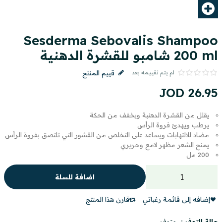
Sesderma Sebovalis Shampoo
200 ml شامبو للقشرة الدهنية
لم يتم تقييمه بعد
قييم المنتج
JOD
26
.
95
يقلل من القشرة الدهنية ويخفف من الحكة
يرطب ويهدئ فروة الرأس
مضاد للالتهابات ويساعد على التخلص من القشور التي تلتصق بفروة الرأس
يمنح الشعر مظهر لامع وحريري
200 مل
اضافة للسلة
إضافه إلى قائمة رغباتي
قارن هذا المنتج
حالة التوفر :
متوفر