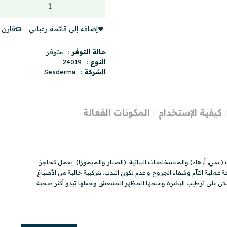
إضافه إلى قائمة رغباتي
قارن ه
حالة التوفر :
متوفر
النوع :
24019
الشركة :
Sesderma
كيفية الإستخدام
المكونات الفعالة
( سي, أ, هاء) والمستخلصات النباتية (الصبار والميموزا). يعمل كحاجز
عملية التآم وشفاء الجروح و عدم تكون الندب. بتركيبة خالية من الأصباغ
عملان على ترطيب البشرة ومنحها المظهر المنتعش وجعلها تبدو أكثر صحية