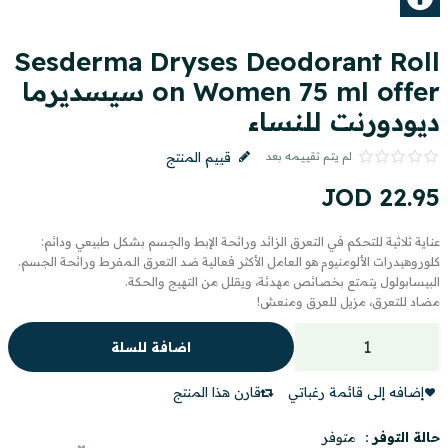
Sesderma Dryses Deodorant Roll
on Women 75 ml offer سيسديرما
ديودورنت للنساء
لم يتم تقييمه بعد
قييم المنتج
JOD
22
.
95
عناية ثلاثية للتحكم في التعرق الزائد ورائحة الإبط والجسم بشكل طبيعي ودائم:
كلوروهيدرات الألومنيوم هو العامل الأكثر فعالية ضد التعرق المفرط ورائحة الجسم.
البيسابولول يتمتع بخصائص مهدئة، ويقلل من التهيج والحكة.
مضاد للتعرق، مزيل للعرق ومنعش!
اضافة للسلة
إضافه إلى قائمة رغباتي
قارن هذا المنتج
حالة التوفر :
متوفر