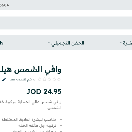
6604
بشرة
الحقن التجميلي
ds
واقي الشمس هيليوكير ال
لم يتم تقييمه بعد
JOD
24
.
95
واقي شمس عالي الحماية بتركيبة خفيف
الشمس.
مناسب للبشرة العادية, المختلطة 
تركيبة جل فائقة الخفة
حماية من الشمس للوجه