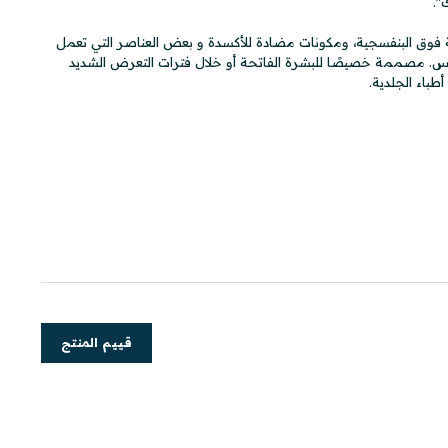
".
، بتركيبة تحتوي على Fernblock®، فلاتر الأشعة فوق البنفسجية، ومكونات مضادة للأكسدة و بعض العناصر التي تعمل
شمس. مصممة خصيصًا للبشرة الفاتحة أو خلال فترات التعرض الشديد
باء الجلدية.
قييم المنتج