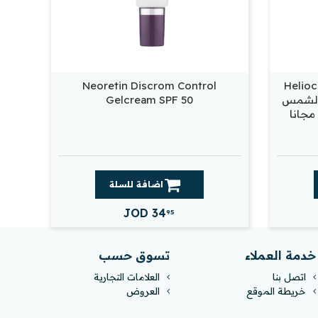
Neoretin Discrom Control
Helioc
واقي الشمس
Gelcream SPF 50
مجانا
اضافة للسلة
JOD
34
95
خدمة العملاء
تسوق حسب
اتصل بنا
العلامات التجارية
خريطة الموقع
العروض