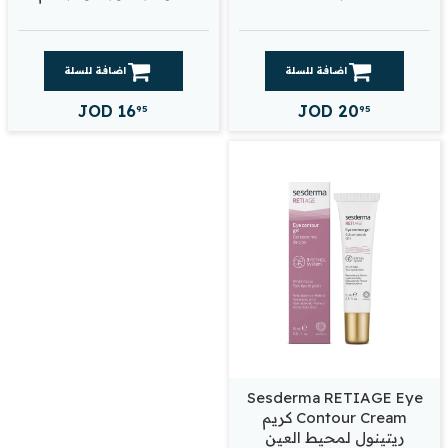
اضافة للسلة
اضافة للسلة
JOD
16
JOD
20
95
95
Sesderma RETIAGE Eye
Contour Cream كريم
ريتينول لمحيط العين