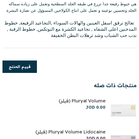
هي خيوط رفيعة جدا تزرع في طبقه الجلد السطحية وتعمل على زياده سماكه
الجلد وتحسين نوعيته
و تعمل على انتاج الكولاجين المسؤول عن نضارة البشرة.
تعالج ترقق اسفل العينين والهالات السوداء ,التجاعيد الرفيعة, خطوط
المدخنين اعلى الشفاه , تجاعيد الكشرة مع البوتكس, خطوط الرقبة ,
ندب حب الشباب وشد ترهلات البطن الخفيفة
قييم المنتج
منتجات ذات صله
Pluryal Volume (فيلر)
JOD
0
.
00
Pluryal Volume Lidocaine (فيلر)
JOD
0
.
00