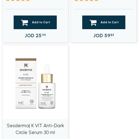
Add to Cart
Add to Cart
JOD
25
JOD
59
95
85
Sesderma| K VIT Anti-Dark
Circle Serum 30 ml