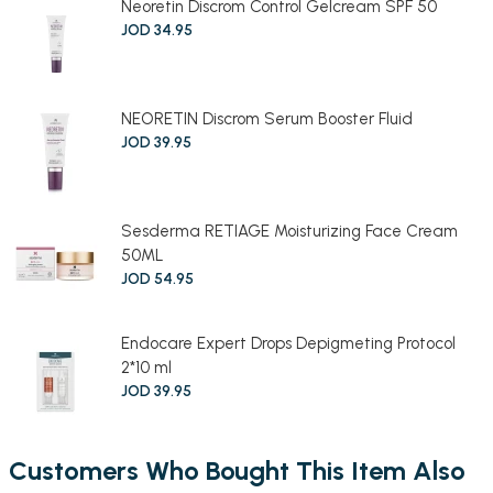
Neoretin Discrom Control Gelcream SPF 50
JOD
34
.
95
NEORETIN Discrom Serum Booster Fluid
JOD
39
.
95
Sesderma RETIAGE Moisturizing Face Cream
50ML
JOD
54
.
95
Endocare Expert Drops Depigmeting Protocol
2*10 ml
JOD
39
.
95
Customers Who Bought This Item Also