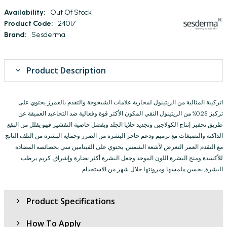
Availability:
Out Of Stock
Product Code:
24017
Brand:
Sesderma
Product Description
اتركيبة المثالية من الريتينول لمحاربة علامات الشيخوخة والتقدم بالعمرز يحتوي على
تركيز 0.25% من الريتينول النقي المكون الأكثر قوة وفعالية ضد التجاعيد العميقة عن
طريق تحفيز إنتاج الكولاجين وتجديد خلايا الجلد وبفضل خاصية التقشير فهو يقلل من البقع
الداكنة والتصبغات مع ترميم ودعم حاجز البشرة من الضرر وحماية البشرة من التلف الناتج
مع التقدم العمر التعرض لأشعة الشمس. يحتوي على الفيتامين سي بخصائصه المضادة
للأكسدة ومنح البشرة اللون الموحد وجعل البشرة أكثر نضارة وإشراق. كريم يرطب
البشرة, يحسن ملمسها ومرونتها خلال شهر من الاستخدام
Product Specifications
How To Apply