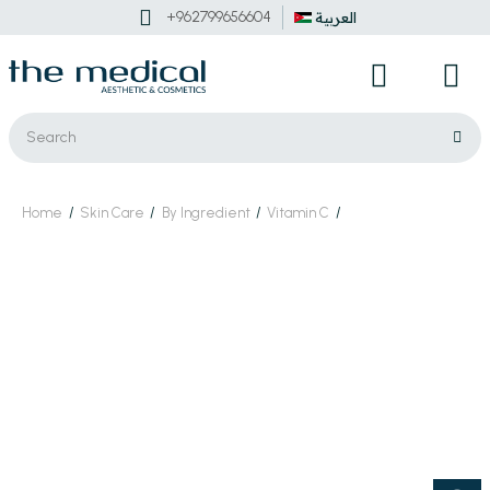
+962799656604
العربية
Home
Skin Care
By Ingredient
Vitamin C